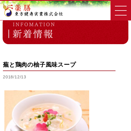
東方健寿実業
新着情報一覧
蕪と鶏肉の柚子風味スープ
蕪と鶏肉の柚子風味スープ
2018/12/13